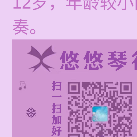
12岁，年龄较
奏。