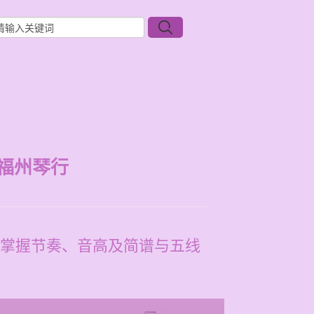
福州琴行
掌握节奏、音高及简谱与五线