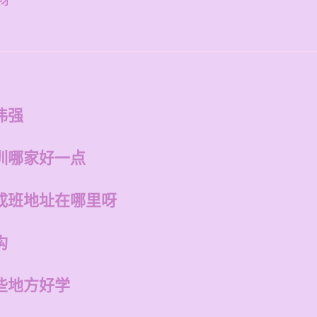
呀
伟强
训哪家好一点
成班地址在哪里呀
构
些地方好学